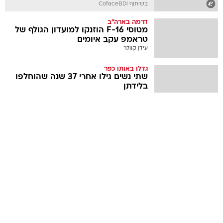
בשיתוף CofaceBDi
דרמה בארה"ב
מטוסי F-16 הוזנקו למועדון הגולף של
טראמפ עקב איומים
עידן קוולר
גדלו באותו כפר
שתי נשים גילו אחרי 37 שנה שהוחלפו
בלידתן
אסור לפספס
ללא אזהרה
הכל יצא תקין בבדיקות - ואז הגיעה
הבשורה הקשה
בשיתוף אונקוטסט
התחזית
עולה ומתלהט: הטמפרטורות יטפסו
בהדרגה - ומתי יגיע השיא?
יואב איתיאל
כל הפרטים
בטקס דתי לעיני מאות אורחים: שחר